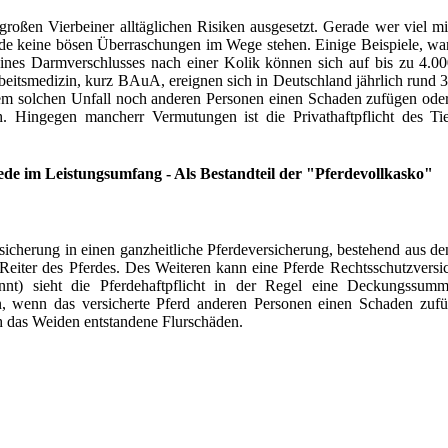
 großen Vierbeiner alltäglichen Risiken ausgesetzt. Gerade wer viel 
de keine bösen Überraschungen im Wege stehen. Einige Beispiele, war
ines Darmverschlusses nach einer Kolik können sich auf bis zu 4.0
beitsmedizin, kurz BAuA, ereignen sich in Deutschland jährlich rund 
inem solchen Unfall noch anderen Personen einen Schaden zufügen oder
 Hingegen mancherr Vermutungen ist die Privathaftpflicht des Tierh
de im Leistungsumfang - Als Bestandteil der "Pferdevollkasko"
cherung in einen ganzheitliche Pferdeversicherung, bestehend aus den 
Reiter des Pferdes. Des Weiteren kann eine Pferde Rechtsschutzversich
nannt) sieht die Pferdehaftpflicht in der Regel eine Deckungss
n, wenn das versicherte Pferd anderen Personen einen Schaden zuf
ch das Weiden entstandene Flurschäden.