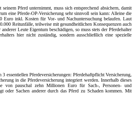
mit seinem Pferd unternimmt, muss sich entsprechend absichern, damit
um eine Pferde-OP-Versicherung sehr sinnvoll sein kann: Alleine die
00 Euro inkl. Kosten für Vor- und Nachuntersuchung belaufen. Laut
30.000 Reitunfälle, teilweise mit gesundheitlichen Konsequenzen auch
 anderer Leute Eigentum beschädigen, so muss stets der Pferdehalter
alters hier nicht zuständig, sondern ausschließlich eine spezielle
3 essentiellen Pferdeversicherungen: Pferdehaftpflicht Versicherung,
erung in die Pferdeversicherung integriert werden. Innerhalb dieses
umme von pauschal zehn Millionen Euro für Sach-, Personen- und
ügt oder Sachen anderer durch das Pferd zu Schaden kommen. Mit